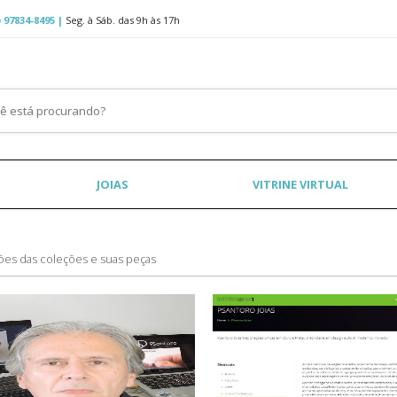
 97834-8495 |
Seg. à Sáb. das 9h às 17h
JOIAS
VITRINE VIRTUAL
ões das coleções e suas peças