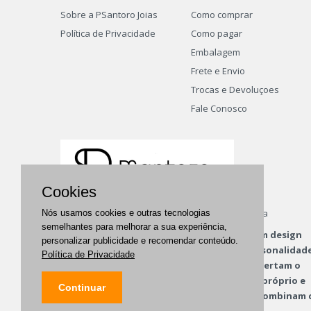
Sobre a PSantoro Joias
Como comprar
Política de Privacidade
Como pagar
Embalagem
Frete e Envio
Trocas e Devoluçoes
Fale Conosco
Cookies
PSantoro Joias | Joias exclusivas em ouro e prata
Nós usamos cookies e outras tecnologias
semelhantes para melhorar a sua experiência,
A PSantoro Joias propõe oferecer peças com design
personalizar publicidade e recomendar conteúdo.
criativo e diferenciado, com conceito e personalidad
Política de Privacidade
Criamos joias atrativas e originais que despertam o
prazer em vestir, combinando com o estilo próprio e
Continuar
jeito pessoal único de ser de cada cliente: combinam