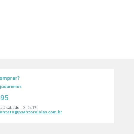
comprar?
 ajudaremos
495
a à sábado - 9h às 17h
ontato@psantorojoias.com.br