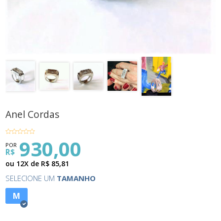
Anel Cordas
930,00
POR
R$
ou 12X de R$ 85,81
SELECIONE UM
TAMANHO
M