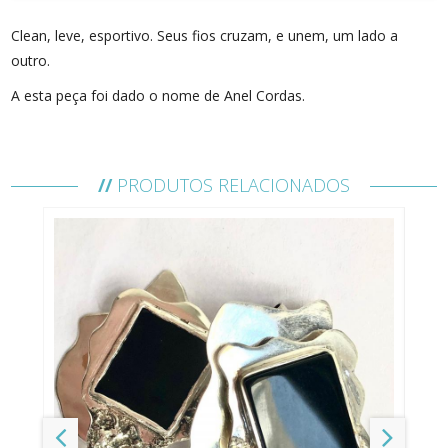
Clean, leve, esportivo. Seus fios cruzam, e unem, um lado a
outro.
A esta peça foi dado o nome de Anel Cordas.
Coleção SOLAR, de Paulo Santoro
//
PRODUTOS RELACIONADOS
Detalhes
Anel Cordas
Metal: Prata 925
Prazo de Entrega: 7 a 15 dias úteis
Tabela de tamanhos para Anéis